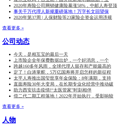
2020年寿险公司网销健康险暴涨58%，中邮人寿登顶
事关千万代理人新规重磅落地！万字长文回望保
2020年第37周 | 人保财险等23家险企资金运用违规
查看更多 »
公司动态
今天，是相互宝的最后一天
上市险企全年保费数据出炉，一个好消息，一个
跨越160多年风雨，全球代理人留存和产能最高的
定了！白涛掌舵，5万亿国寿将开启怎样的新征程
太平人寿推出国玺世享年金保险：8年满期，支持
直面寿险30年大变局，在长期专业化经营中推动破
助力西安抗击疫情!“太医管家”时刻相伴
偿二代二期工程落地！2022年开始执行，受影响较
查看更多 »
人物