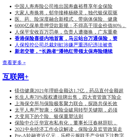
中国人寿寿险公司推出国寿鑫裕尊享年金保险
大家人寿换将，郁华接棒杨晓灵，独代银保双驱
医、药、险深度融合新模式，带病体保险、健康
6000亿保单质押贷款新规：不得高于现金价值80%，
人保平安收百万罚单，负责人遭撤换，广东重拳
香港保险喜提内地首富，马云站台万通保险，资
人保投控公司总裁刘虹涉嫌严重违纪违法被查
新老交替，“长跑者”潘艳红带领太保寿险继续
查看更多 »
互联网+
镁信健康2021年理赔金额达1.7亿，药品直付金额超
长生人寿70%股权遭挂牌出售，四大资管旗下险企
上海保交所与保险极客聚力联合，探路共保长效
太平人寿严智康：保险业破局转型关键期，必须
大变局下的个险、银保重塑法则
保险中介泛华宣布私有化，董事长汪春林辞职，
2021中央经济工作会议解读，保险业及监管政策走
Pre-A轮融资近亿元，乐橙云服联手产业链下注数字