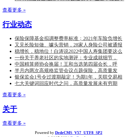
查看更多 »
行业动态
保险保障基金拟调整费率标准；2021年车险负增长
又见长险短做、噱头营销，28家人身险公司被通报
稳增长，稳地位！白涛说2022中国人寿集团要这么
一份关于养老社区的实地测评：专业成就细节，
中国精算师协会换届！王和当选第四届会长，呼
半月内两次高规格监管会议点题保险，高质量发
银保监会1号令过渡期敲定！为期1年，关联交易相
七大关键词回应时代之问，高质量发展未有穷期
查看更多 »
关于
查看更多 »
Powered by
DedeCMS_V57_UTF8_SP2