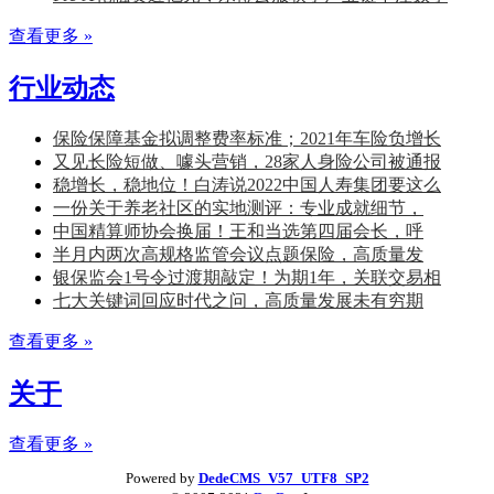
查看更多 »
行业动态
保险保障基金拟调整费率标准；2021年车险负增长
又见长险短做、噱头营销，28家人身险公司被通报
稳增长，稳地位！白涛说2022中国人寿集团要这么
一份关于养老社区的实地测评：专业成就细节，
中国精算师协会换届！王和当选第四届会长，呼
半月内两次高规格监管会议点题保险，高质量发
银保监会1号令过渡期敲定！为期1年，关联交易相
七大关键词回应时代之问，高质量发展未有穷期
查看更多 »
关于
查看更多 »
Powered by
DedeCMS_V57_UTF8_SP2