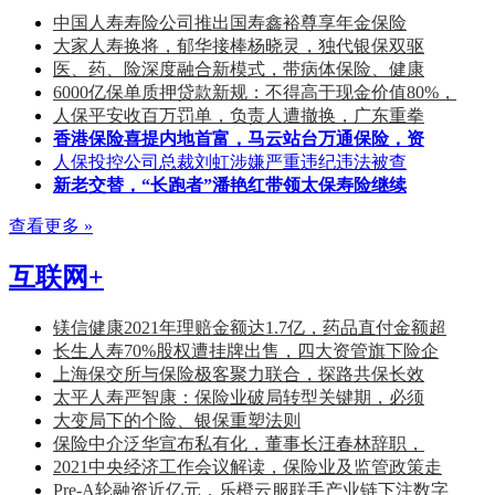
中国人寿寿险公司推出国寿鑫裕尊享年金保险
大家人寿换将，郁华接棒杨晓灵，独代银保双驱
医、药、险深度融合新模式，带病体保险、健康
6000亿保单质押贷款新规：不得高于现金价值80%，
人保平安收百万罚单，负责人遭撤换，广东重拳
香港保险喜提内地首富，马云站台万通保险，资
人保投控公司总裁刘虹涉嫌严重违纪违法被查
新老交替，“长跑者”潘艳红带领太保寿险继续
查看更多 »
互联网+
镁信健康2021年理赔金额达1.7亿，药品直付金额超
长生人寿70%股权遭挂牌出售，四大资管旗下险企
上海保交所与保险极客聚力联合，探路共保长效
太平人寿严智康：保险业破局转型关键期，必须
大变局下的个险、银保重塑法则
保险中介泛华宣布私有化，董事长汪春林辞职，
2021中央经济工作会议解读，保险业及监管政策走
Pre-A轮融资近亿元，乐橙云服联手产业链下注数字