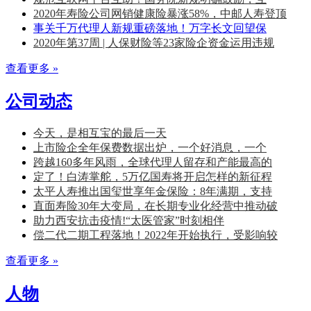
2020年寿险公司网销健康险暴涨58%，中邮人寿登顶
事关千万代理人新规重磅落地！万字长文回望保
2020年第37周 | 人保财险等23家险企资金运用违规
查看更多 »
公司动态
今天，是相互宝的最后一天
上市险企全年保费数据出炉，一个好消息，一个
跨越160多年风雨，全球代理人留存和产能最高的
定了！白涛掌舵，5万亿国寿将开启怎样的新征程
太平人寿推出国玺世享年金保险：8年满期，支持
直面寿险30年大变局，在长期专业化经营中推动破
助力西安抗击疫情!“太医管家”时刻相伴
偿二代二期工程落地！2022年开始执行，受影响较
查看更多 »
人物