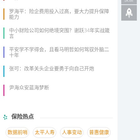
罗海平：险企费用投入过高，要大力提升保障
能力
中小财险公司如何绝境突围？谢跃34年实战箴
言
平安学不学得会，且看马明哲如何驾驭外脑二
十年
张可：改革关头企业要勇于向自己开炮
尹海众安蓝海梦断
保险热点
数据前哨
太平人寿
人事变动
普惠健康