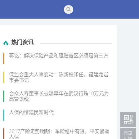
热门资讯
蒋铭：解决保险产品和理赔盲区必须是第三方
保监会重大人事变动：陈新权卸任，福建龙岩
市委书记
合众人寿董事长被曝早年在武汉行贿10万元为
高管谋税
人保的缪建民新时代
2017产险走势明朗：车险稳中有进，平安紧逼
人保